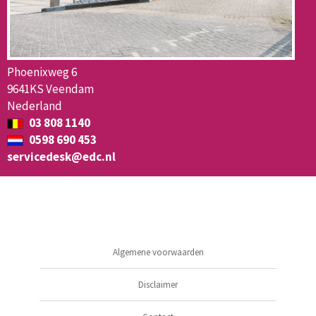
Phoenixweg 6
9641KS Veendam
Nederland
03 808 1140
0598 690 453
servicedesk@edc.nl
Algemene voorwaarden
Disclaimer