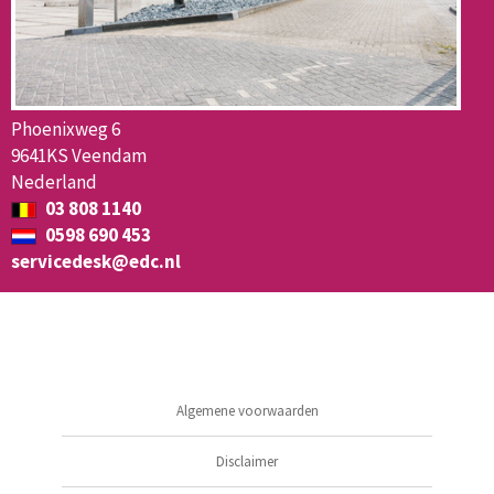
Phoenixweg 6
9641KS Veendam
Nederland
03 808 1140
0598 690 453
servicedesk@edc.nl
Algemene voorwaarden
Disclaimer