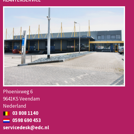
Phoenixweg 6
9641KS Veendam
Nederland
03 808 1140
0598 690 453
servicedesk@edc.nl