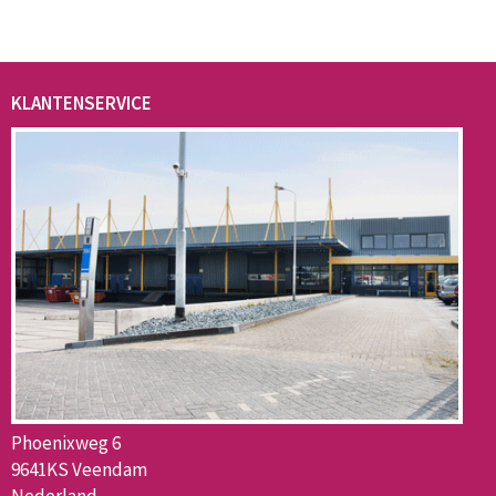
KLANTENSERVICE
Phoenixweg 6
9641KS Veendam
Nederland