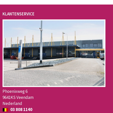
KLANTENSERVICE
Phoenixweg 6
9641KS Veendam
Nederland
03 808 1140