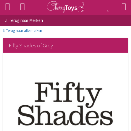
Terug naar
Merken
Terug naar alle merken
Fifty Shades of Grey